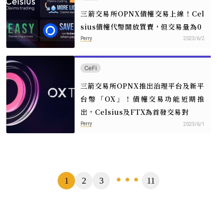
三箭交易所OPNX債權交易上線！Cel
sius債權代幣開放買賣，但交易量為0
Perry
2023/6/2
CeFi
三箭交易所OPNX推出治理平台及新平
台幣「OX」！債權交易功能近期推
出，Celsius及FTX為首發交易對
Perry
2023/6/1
頁
1
2
3
11
...
數