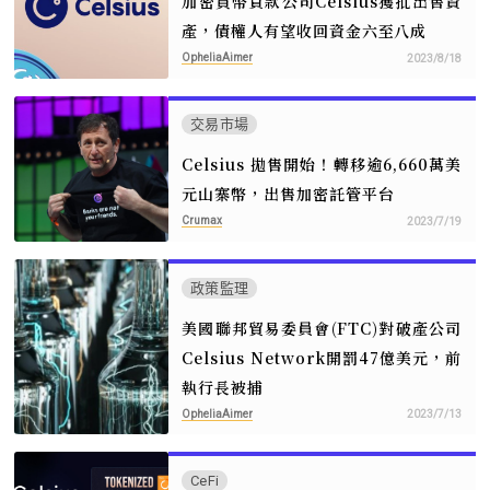
加密貨幣貸款公司Celsius獲批出售資
產，債權人有望收回資金六至八成
OpheliaAimer
2023/8/18
交易市場
Celsius 拋售開始！轉移逾6,660萬美
元山寨幣，出售加密託管平台
Crumax
2023/7/19
政策監理
美國聯邦貿易委員會(FTC)對破產公司
Celsius Network開罰47億美元，前
執行長被捕
OpheliaAimer
2023/7/13
CeFi