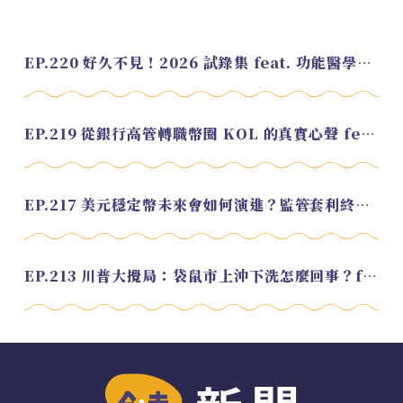
EP.220 好久不見！2026 試錄集 feat. 功能醫學營養師 美寶
EP.219 從銀行高管轉職幣圈 KOL 的真實心聲 feat.龜大
EP.217 美元穩定幣未來會如何演進？監管套利終將收斂？feat. 研究員 余哲安
EP.213 川普大攪局：袋鼠市上沖下洗怎麼回事？feat. Alvin