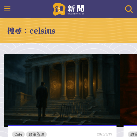
搜尋：celsius
CeFi
政策監理
政
2026/6/19