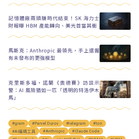
記憶體廠兩頭賺時代結束！SK 海力士
財報曝 HBM 產能轉向、美光首當其衝
馬斯克：Anthropic 最領先，手上還握
有未發布的更強模型
克里斯多福・諾蘭《奧德賽》訪談示
警：AI 風險猶如一匹「透明的特洛伊木
馬」
#gram
#Parvel Durov
#telegram
#ton
#Anthropic
#Claude Code
#AI編碼工具