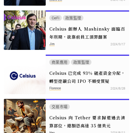
CeFi
政策監理
Celsius 創辦人 Mashinsky 面臨百
年刑期，欲靠前員工頂罪翻案
Jim
2024/9/17
商業應用
政策監理
Celsius 已完成 93% 破產資金分配，
轉型挖礦公司 IPO 不順受質疑
Florence
2024/8/28
交易市場
Celsius 向 Tether 要求歸還過去清
算部位，總額恐高達 35 億美元
Neo
2024/8/11