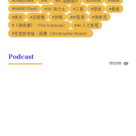
#DeepSeek
#AI
#DRAM
#HBM
#AI 加速晶片
#NAND Flash
#SK 海力士
#三星
#營收
#產能
#美光
#記憶體
#財報
#AI監管
#馬斯克
#《奧德賽》（The Odyssey）
#AI 人工智慧
#克里斯多福・諾蘭（Christopher Nolan）
Podcast
more